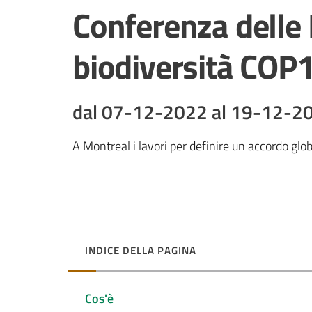
Salta al contenuto
Conferenza delle 
biodiversità COP
dal 07-12-2022 al 19-12-2
A Montreal i lavori per definire un accordo glo
INDICE DELLA PAGINA
Cos'è