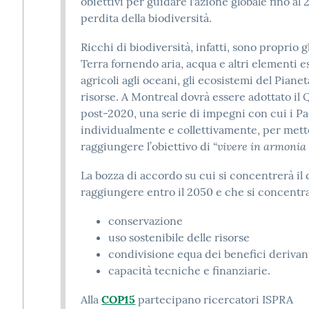
obiettivi per guidare l'azione globale fino al 
perdita della biodiversità.
Ricchi di biodiversità, infatti, sono proprio g
Terra fornendo aria, acqua e altri elementi es
agricoli agli oceani, gli ecosistemi del Pianet
risorse. A Montreal dovrà essere adottato il 
post-2020, una serie di impegni con cui i Pa
individualmente e collettivamente, per mette
vivere in armonia
raggiungere l’obiettivo di “
La bozza di accordo su cui si concentrerà il d
raggiungere entro il 2050 e che si concentr
conservazione
uso sostenibile delle risorse
condivisione equa dei benefici derivant
capacità tecniche e finanziarie.
Alla
COP15
partecipano ricercatori ISPRA