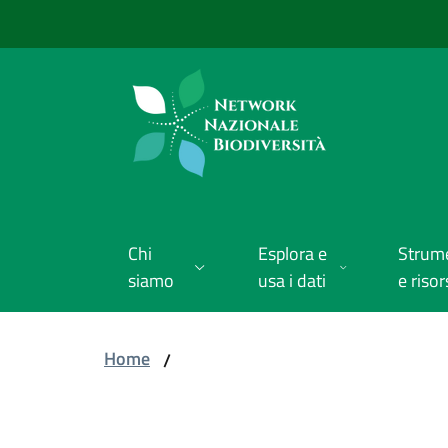
Vai al contenuto
Vai alla navigazione
Vai al footer
Chi
Esplora e
Strum
siamo
usa i dati
e risor
Home
/